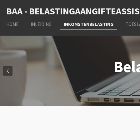
Ga
BAA - BELASTINGAANGIFTEASSI
direct
naar
HOME
INLEIDING
INKOMSTENBELASTING
TOESL
de
hoofdinhoud
Bel