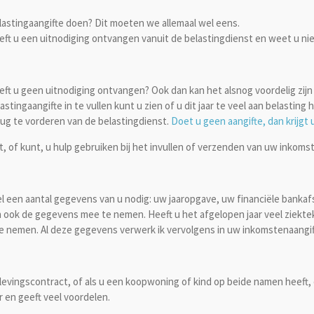
lastingaangifte doen? Dit moeten we allemaal wel eens.
eft u een uitnodiging ontvangen vanuit de belastingdienst en weet u nie
eft u geen uitnodiging ontvangen? Ook dan kan het alsnog voordelig zijn
astingaangifte in te vullen kunt u zien of u dit jaar te veel aan belasting
rug te vorderen van de belastingdienst.
Doet u geen aangifte, dan krijgt 
t, of kunt, u hulp gebruiken bij het invullen of verzenden van uw inkoms
wel een aantal gegevens van u nodig: uw jaaropgave, uw financiële banka
van ook de gegevens mee te nemen. Heeft u het afgelopen jaar veel ziekt
 te nemen. Al deze gegevens verwerk ik vervolgens in uw inkomstenaangif
ngscontract, of als u een koopwoning of kind op beide namen heeft, d
r en geeft veel voordelen.