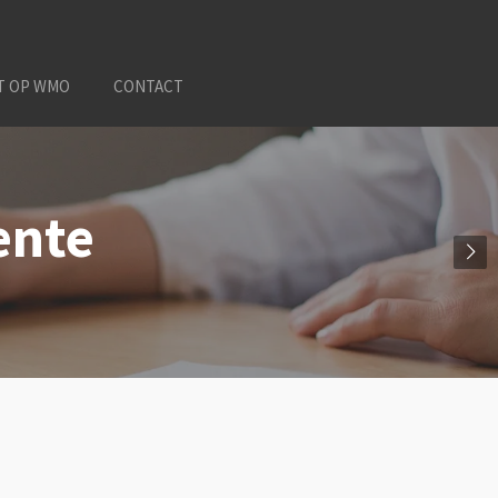
T OP WMO
CONTACT
ente