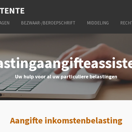
STENTE
AGEN
BEZWAAR-/BEROEPSCHRIFT
MIDDELING
RECH
astingaangifteassist
Uw hulp voor al uw particuliere belastingen
Aangifte inkomstenbelasting